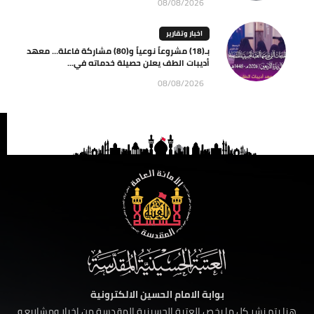
08/08/2026
اخبار وتقارير
بـ(18) مشروعاً نوعياً و(80) مشاركة فاعلة… معهد
أديبات الطف يعلن حصيلة خدماته في...
08/08/2026
بوابة الامام الحسين الالكترونية
هنا يتم نشر كل ما يخص العتبة الحسينية المقدسة من اخبار ومشاريع و