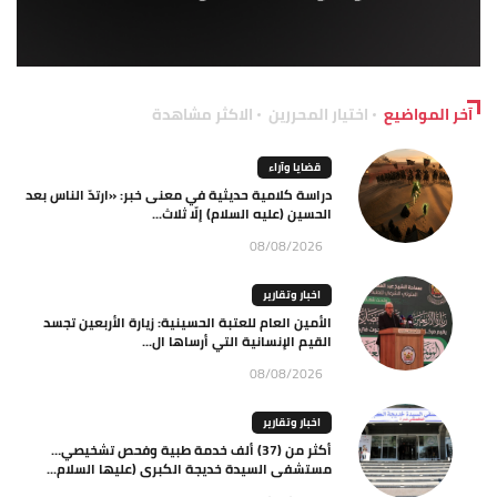
آخر المواضيع
اختيار المحررين
الاكثر مشاهدة
قضايا وآراء
دراسة كلامية حديثية في معنى خبر: «ارتدّ الناس بعد
الحسين (عليه السلام) إلّا ثلاث...
08/08/2026
اخبار وتقارير
الأمين العام للعتبة الحسينية: زيارة الأربعين تجسد
القيم الإنسانية التي أرساها ال...
08/08/2026
اخبار وتقارير
أكثر من (37) ألف خدمة طبية وفحص تشخيصي…
مستشفى السيدة خديجة الكبرى (عليها السلام...