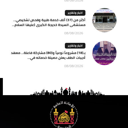
08/08/2026
اخبار وتقارير
أكثر من (37) ألف خدمة طبية وفحص تشخيصي…
مستشفى السيدة خديجة الكبرى (عليها السلام...
08/08/2026
اخبار وتقارير
بـ(18) مشروعاً نوعياً و(80) مشاركة فاعلة… معهد
أديبات الطف يعلن حصيلة خدماته في...
08/08/2026