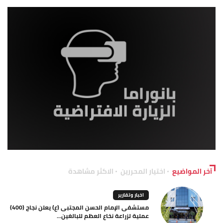
آخر المواضيع
اختيار المحررين
الاكثر مشاهدة
اخبار وتقارير
مستشفى الإمام الحسن المجتبى (ع) يعلن نجاح (400)
عملية لزراعة نخاع العظم للبالغين...