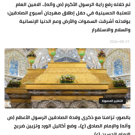
تم خلاله رفع راية الرسول الأكرم (ص وآله).. الامين العام
للعتبة الحسينية في حفل إطلاق مهرجان أسبوع الصادقين:
بولادته أشرقت السموات والأرض وعم الدنيا الإنسانية
والسلام والاستقرار
2024-09-21
التقارير المصورة
بالصور: تزامنا مع ذكرى ولادة الصادقين الرسول الأعظم (ص
وآله) والإمام الصادق (ع).. وضع أكاليل الورد وتزيين ضريح
الإمام الحسين (ع)