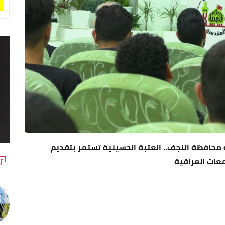
 محافظة النجف.. العتبة الحسينية تستمر بتقديم
معات العراقية
آ