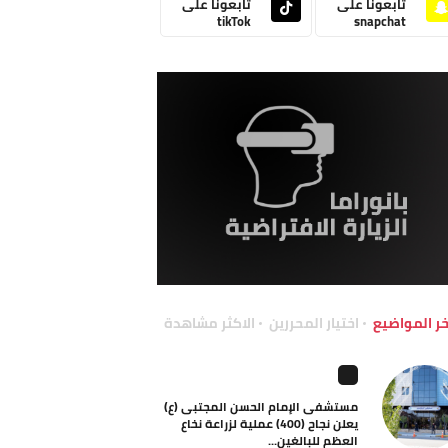
تابعونا على
تابعونا على
tikTok
snapchat
خر المواضيع
اختيار المحررين
الاكثر مشاهدة
مستشفى الإمام الحسن المجتبى (ع)
يعلن نجاح (400) عملية لزراعة نخاع
العظم للبالغين...