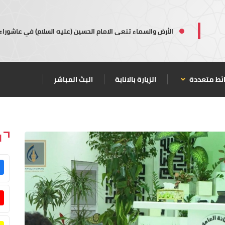
الأرض والسماء تنعى الامام الحسين (عليه السلام) في عاشوراء
ئط متعددة
الزيارة بالانابة
البث المباشر
ا