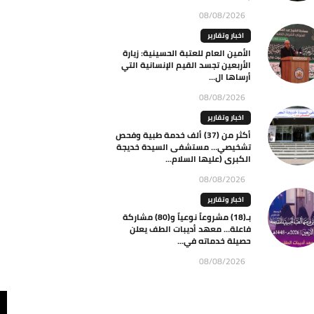
08/08/2026
اخبار وتقارير
الأمين العام للعتبة الحسينية: زيارة
الأربعين تجسد القيم الإنسانية التي
أرساها ال...
08/08/2026
اخبار وتقارير
أكثر من (37) ألف خدمة طبية وفحص
تشخيصي… مستشفى السيدة خديجة
الكبرى (عليها السلام...
08/08/2026
اخبار وتقارير
بـ(18) مشروعاً نوعياً و(80) مشاركة
فاعلة… معهد أديبات الطف يعلن
حصيلة خدماته في...
08/08/2026