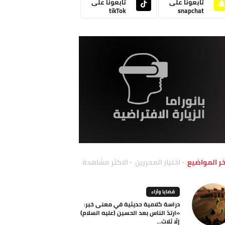
تابعونا على
تابعونا على
tikTok
snapchat
خر المواضيع
اختيار المحررين
الاكثر مشاهدة
قضايا وآراء
دراسة كلامية حديثية في معنى خبر:
«ارتدّ الناس بعد الحسين (عليه السلام)
إلّا ثلاث...