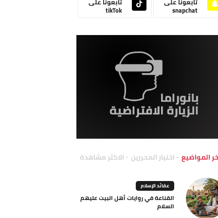
تابعونا على
تابعونا على
tikTok
snapchat
خر المواضيع
اختيار المحررين
الاكثر مشاهدة
عقائد الإسلام
القناعة في روايات أهل البيت عليهم
السلام