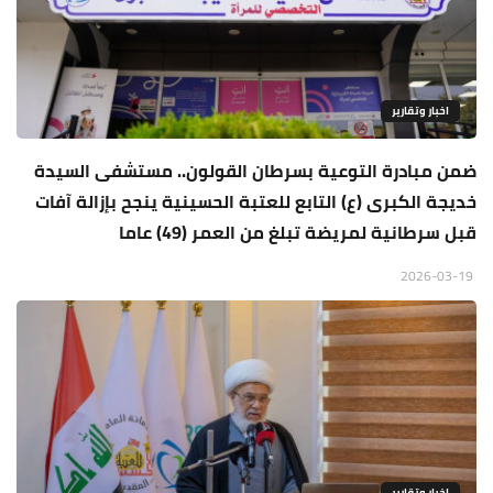
اخبار وتقارير
ضمن مبادرة التوعية بسرطان القولون.. مستشفى السيدة
خديجة الكبرى (ع) التابع للعتبة الحسينية ينجح بإزالة آفات
قبل سرطانية لمريضة تبلغ من العمر (49) عاما
2026-03-19
اخبار وتقارير