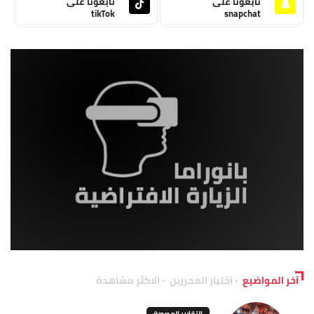
تابعونا على
تابعونا على
tikTok
snapchat
آخر المواضيع
اختيار المحررين
الاكثر مشاهدة
التقارير المصورة