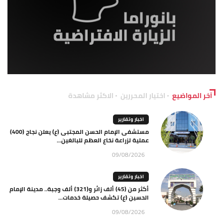
آخر المواضيع
اختيار المحررين
الاكثر مشاهدة
اخبار وتقارير
مستشفى الإمام الحسن المجتبى (ع) يعلن نجاح (400)
عملية لزراعة نخاع العظم للبالغين...
09/08/2026
اخبار وتقارير
أكثر من (45) ألف زائر و(321) ألف وجبة.. مدينة الإمام
الحسين (ع) تكشف حصيلة خدمات...
09/08/2026