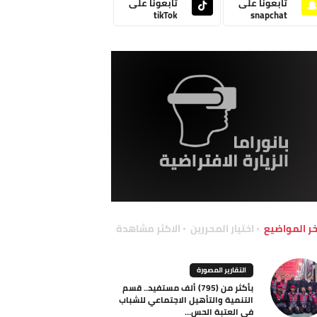
تابعونا على
تابعونا على
tikTok
snapchat
خر المواضيع
اختيار المحررين
الاكثر مشاهدة
التقارير المصورة
بأكثر من (795) ألف مستفيد.. قسم
التنمية والتأهيل الاجتماعي للشباب
في العتبة الحس...