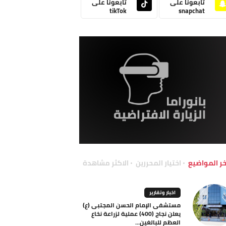
تابعونا على
تابعونا على
tikTok
snapchat
خر المواضيع
اختيار المحررين
الاكثر مشاهدة
اخبار وتقارير
مستشفى الإمام الحسن المجتبى (ع)
يعلن نجاح (400) عملية لزراعة نخاع
العظم للبالغين...