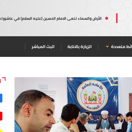
الأرض والسماء تنعى الامام الحسين (عليه السلام) في عاشوراء
ئط متعددة
الزيارة بالانابة
البث المباشر
ا