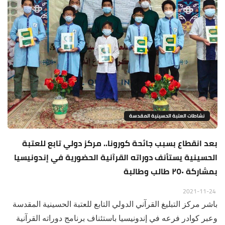
نشاطات العتبة الحسينية المقدسة
بعد انقطاع بسبب جائحة كورونا.. مركز دولي تابع للعتبة
الحسينية يستأنف دوراته القرآنية الحضورية في إندونيسيا
بمشاركة ٢٥٠ طالب وطالبة
2021-11-24
باشر مركز التبليغ القرآني الدولي التابع للعتبة الحسينية المقدسة
وعبر كوادر فرعه في إندونيسيا باستئناف برنامج دوراته القرآنية