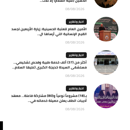
الحسين (عليه السلام) إلّا ثلاث...
08/08/2026
اخبار وتقارير
الأمين العام للعتبة الحسينية: زيارة الأربعين تجسد
القيم الإنسانية التي أرساها ال...
08/08/2026
اخبار وتقارير
أكثر من (37) ألف خدمة طبية وفحص تشخيصي…
مستشفى السيدة خديجة الكبرى (عليها السلام...
08/08/2026
اخبار وتقارير
بـ(18) مشروعاً نوعياً و(80) مشاركة فاعلة… معهد
أديبات الطف يعلن حصيلة خدماته في...
08/08/2026