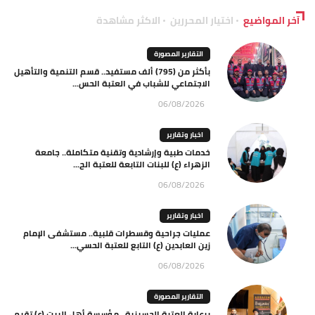
آخر المواضيع
اختيار المحررين
الاكثر مشاهدة
التقارير المصورة
بأكثر من (795) ألف مستفيد.. قسم التنمية والتأهيل
الاجتماعي للشباب في العتبة الحس...
06/08/2026
اخبار وتقارير
خدمات طبية وإرشادية وتقنية متكاملة.. جامعة
الزهراء (ع) للبنات التابعة للعتبة الح...
06/08/2026
اخبار وتقارير
عمليات جراحية وقسطرات قلبية.. مستشفى الإمام
زين العابدين (ع) التابع للعتبة الحسي...
06/08/2026
التقارير المصورة
برعاية العتبة الحسينية.. مؤسسة أهل البيت (ع) تقيم