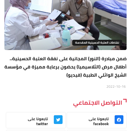
نشاطات العتبة الحسينية المقدسة
ضمن مبادرة (النور) المجانية على نفقة العتبة الحسينية..
أطفال مرض (الثلاسيميا) يحضون برعاية مميزة في مؤسسة
الشيخ الوائلي الطبية (فيديو)
2022-10-16
التواصل الاجتماعي
تابعونا على
تابعونا على
twitter
facebook