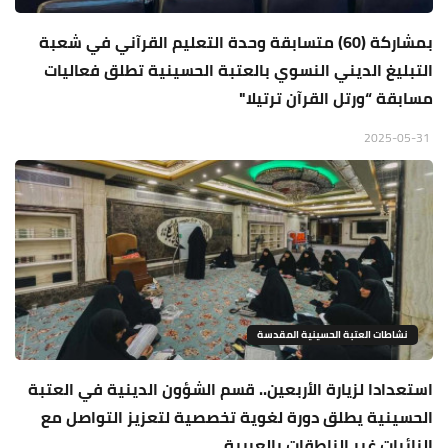
بمشاركة (60) متسابقة وحدة التعليم القرآني في شعبة
التبليغ الديني النسوي بالعتبة الحسينية تطلق فعاليات
مسابقة “ورتل القرآن ترتيلا"
2025-05-31
نشاطات العتبة الحسينية المقدسة
استعدادا لزيارة الأربعين.. قسم الشؤون الدينية في العتبة
الحسينية يطلق دورة لغوية تخصصية لتعزيز التواصل مع
الزائرات غير الناطقات بالعربية