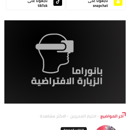
تابعونا على
تابعونا على
tikTok
snapchat
آخر المواضيع
اختيار المحررين
الاكثر مشاهدة
التقارير المصورة