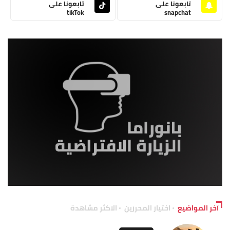
تابعونا على
تابعونا على
tikTok
snapchat
آخر المواضيع
اختيار المحررين
الاكثر مشاهدة