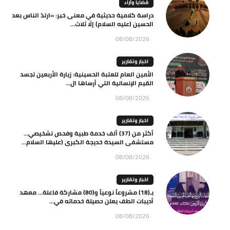
قضايا وآراء
دراسة كلامية حديثية في معنى خبر: «ارتدّ الناس بعد
الحسين (عليه السلام) إلّا ثلاث...
08/08/2026
اخبار وتقارير
الأمين العام للعتبة الحسينية: زيارة الأربعين تجسد
القيم الإنسانية التي أرساها ال...
08/08/2026
اخبار وتقارير
أكثر من (37) ألف خدمة طبية وفحص تشخيصي…
مستشفى السيدة خديجة الكبرى (عليها السلام...
08/08/2026
اخبار وتقارير
بـ(18) مشروعاً نوعياً و(80) مشاركة فاعلة… معهد
أديبات الطف يعلن حصيلة خدماته في...
08/08/2026