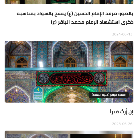
بالصور: مرقد الإمام الحسين (ع) يتشح بالسواد بمناسبة
ذكرى استشهاد الإمام محمد الباقر (ع)
2024-06-13
الامام الباقر (عليه السلام)
إن زُرتَ قبراََ
2023-06-26