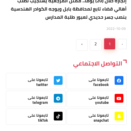
إنجازه خلال (20) يوما.. ممثل المرجعية يستجيب لطلب
أهالي قضاء تابع لمحافظة بابل ويوجه الكوادر الهندسية
بنصب جسر حديدي لعبور طلبة المدارس
2022-10-09
›
2
1
‹
التواصل الاجتماعي
تابعونا على
تابعونا على
twitter
facebook
تابعونا على
تابعونا على
telegram
youtube
تابعونا على
تابعونا على
tikTok
snapchat