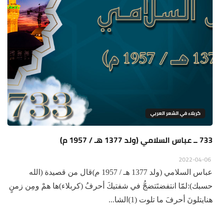
كربلاء في الشعر العربي
733 ــ عباس السلامي (ولد 1377 هـ / 1957 م)
2022-04-06
عباس السلامي (ولد 1377 هـ / 1957 م)قال من قصيدة (الله
حسبك):لمّا انتفضتَتضجُّ في شفتيكَ أحرفُ (كربلاء)ها همْ ومِن زمنٍ
هنايتلونَ أحرفَ ما تلوت (1)الشا...