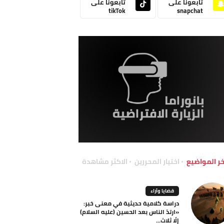
تابعونا على
تابعونا على
tikTok
snapchat
خر المواضيع
اختيار المحررين
الاكثر مشاهدة
قضايا وآراء
دراسة كلامية حديثية في معنى خبر:
«ارتدّ الناس بعد الحسين (عليه السلام)
إلّا ثلاث...