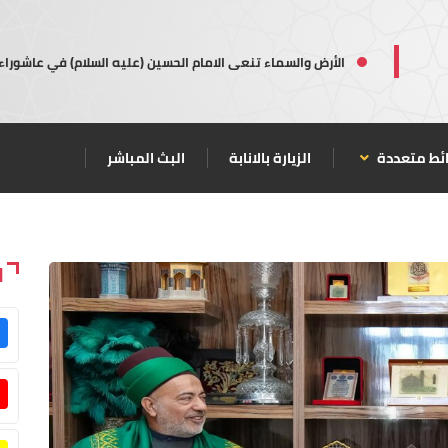
الأرض والسماء تنعى الامام الحسين (عليه السلام) في عاشوراء
ئط متعددة
الزيارة بالانابة
البث المباشر
ا