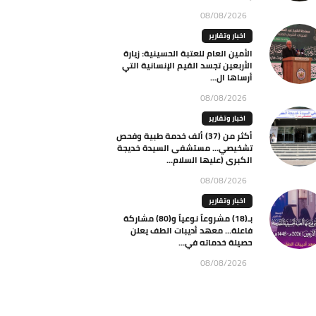
08/08/2026
اخبار وتقارير
الأمين العام للعتبة الحسينية: زيارة
الأربعين تجسد القيم الإنسانية التي
أرساها ال...
08/08/2026
اخبار وتقارير
أكثر من (37) ألف خدمة طبية وفحص
تشخيصي… مستشفى السيدة خديجة
الكبرى (عليها السلام...
08/08/2026
اخبار وتقارير
بـ(18) مشروعاً نوعياً و(80) مشاركة
فاعلة… معهد أديبات الطف يعلن
حصيلة خدماته في...
08/08/2026