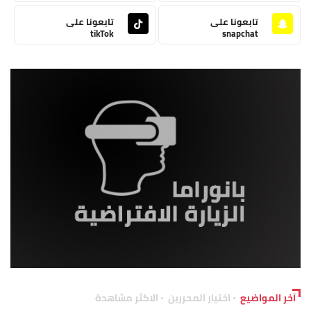
تابعونا على
تابعونا على
tikTok
snapchat
آخر المواضيع
اختيار المحررين
الاكثر مشاهدة