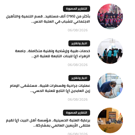
التقارير المصورة
بأكثر من (795) ألف مستفيد.. قسم التنمية والتأهيل
الاجتماعي للشباب في العتبة الحس...
06/08/2026
اخبار وتقارير
خدمات طبية وإرشادية وتقنية متكاملة.. جامعة
الزهراء (ع) للبنات التابعة للعتبة الح...
06/08/2026
اخبار وتقارير
عمليات جراحية وقسطرات قلبية.. مستشفى الإمام
زين العابدين (ع) التابع للعتبة الحسي...
06/08/2026
التقارير المصورة
برعاية العتبة الحسينية.. مؤسسة أهل البيت (ع) تقيم
ملتقى الأربعين العالمي بمشاركة...
06/08/2026