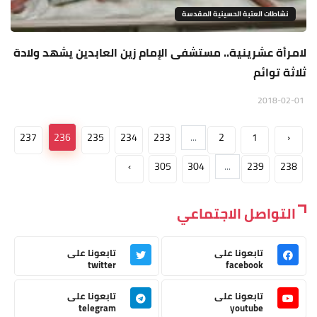
نشاطات العتبة الحسينية المقدسة
لامرأة عشرينية.. مستشفى الإمام زين العابدين يشهد ولادة
ثلاثة توائم
2018-02-01
237
236
235
234
233
...
2
1
‹
›
305
304
...
239
238
التواصل الاجتماعي
تابعونا على
تابعونا على
twitter
facebook
تابعونا على
تابعونا على
telegram
youtube