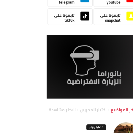
telegram
youtube
تابعونا على
تابعونا على
tikTok
snapchat
خر المواضيع
اختيار المحررين
الاكثر مشاهدة
قضايا وآراء