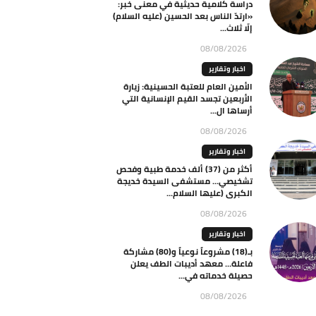
دراسة كلامية حديثية في معنى خبر:
«ارتدّ الناس بعد الحسين (عليه السلام)
إلّا ثلاث...
08/08/2026
اخبار وتقارير
الأمين العام للعتبة الحسينية: زيارة
الأربعين تجسد القيم الإنسانية التي
أرساها ال...
08/08/2026
اخبار وتقارير
أكثر من (37) ألف خدمة طبية وفحص
تشخيصي… مستشفى السيدة خديجة
الكبرى (عليها السلام...
08/08/2026
اخبار وتقارير
بـ(18) مشروعاً نوعياً و(80) مشاركة
فاعلة… معهد أديبات الطف يعلن
حصيلة خدماته في...
08/08/2026