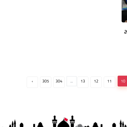
ح
›
305
304
...
13
12
11
10