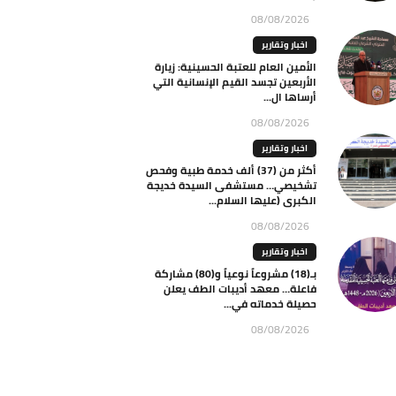
08/08/2026
اخبار وتقارير
الأمين العام للعتبة الحسينية: زيارة
الأربعين تجسد القيم الإنسانية التي
أرساها ال...
08/08/2026
اخبار وتقارير
أكثر من (37) ألف خدمة طبية وفحص
تشخيصي… مستشفى السيدة خديجة
الكبرى (عليها السلام...
08/08/2026
اخبار وتقارير
بـ(18) مشروعاً نوعياً و(80) مشاركة
فاعلة… معهد أديبات الطف يعلن
حصيلة خدماته في...
08/08/2026