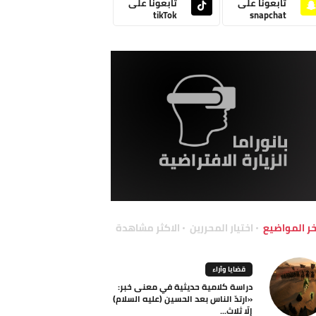
تابعونا على
تابعونا على
tikTok
snapchat
خر المواضيع
اختيار المحررين
الاكثر مشاهدة
قضايا وآراء
دراسة كلامية حديثية في معنى خبر:
«ارتدّ الناس بعد الحسين (عليه السلام)
إلّا ثلاث...