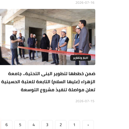
2026-07-16
اخبار وتقارير
ضمن خططها لتطوير البنى التحتية.. جامعة
الزهراء (عليها السلام) التابعة للعتبة الحسينية
تعلن مواصلة تنفيذ مشروع التوسعة
2026-07-15
6
5
4
3
2
1
‹