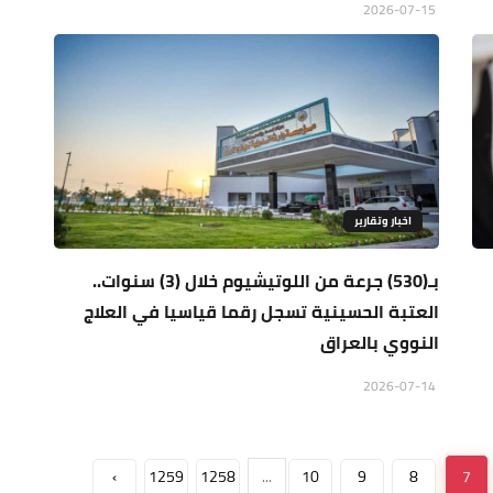
2026-07-15
اخبار وتقارير
بـ(530) جرعة من اللوتيشيوم خلال (3) سنوات..
العتبة الحسينية تسجل رقما قياسيا في العلاج
النووي بالعراق
2026-07-14
›
1259
1258
...
10
9
8
7