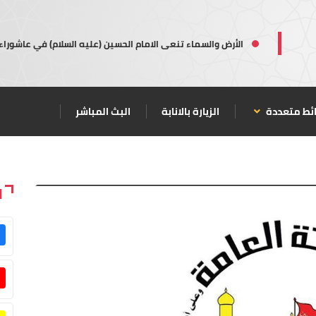
الأرض والسماء تنعى الامام الحسين (عليه السلام) في عاشوراء
ئط متعددة
الزيارة بالانابة
البث المباشر
ا