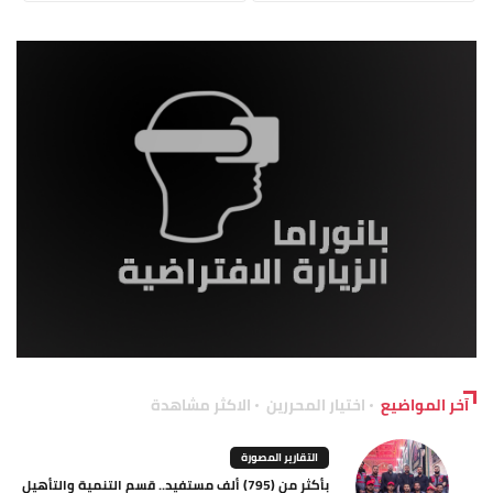
آخر المواضيع
اختيار المحررين
الاكثر مشاهدة
التقارير المصورة
بأكثر من (795) ألف مستفيد.. قسم التنمية والتأهيل