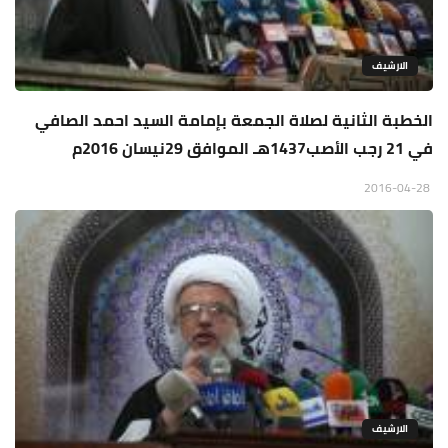
الارشيف
الخطبة الثانية لصلاة الجمعة بإمامة السيد احمد الصافي
في 21 رجب الأصب1437هـ الموافق 29نيسان 2016م
2016-04-28
الارشيف