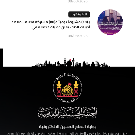
08/08/2026
اخبار وتقارير
بـ(18) مشروعاً نوعياً و(80) مشاركة فاعلة… معهد
أديبات الطف يعلن حصيلة خدماته في...
08/08/2026
بوابة الامام الحسين الالكترونية
هنا يتم نشر كل ما يخص العتبة الحسينية المقدسة من اخبار ومشاريع و