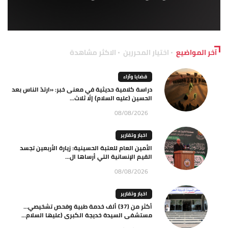
آخر المواضيع
اختيار المحررين
الاكثر مشاهدة
قضايا وآراء
دراسة كلامية حديثية في معنى خبر: «ارتدّ الناس بعد
الحسين (عليه السلام) إلّا ثلاث...
08/08/2026
اخبار وتقارير
الأمين العام للعتبة الحسينية: زيارة الأربعين تجسد
القيم الإنسانية التي أرساها ال...
08/08/2026
اخبار وتقارير
أكثر من (37) ألف خدمة طبية وفحص تشخيصي…
مستشفى السيدة خديجة الكبرى (عليها السلام...