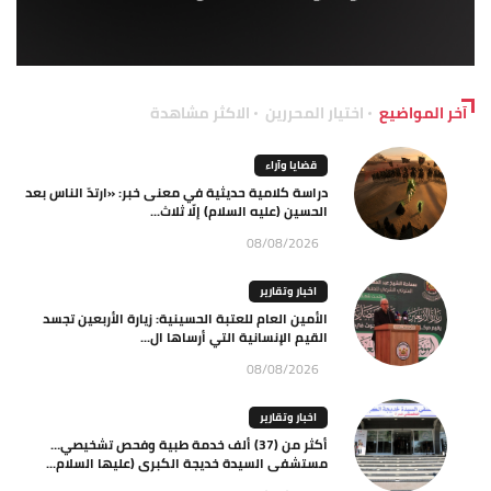
آخر المواضيع
اختيار المحررين
الاكثر مشاهدة
قضايا وآراء
دراسة كلامية حديثية في معنى خبر: «ارتدّ الناس بعد
الحسين (عليه السلام) إلّا ثلاث...
08/08/2026
اخبار وتقارير
الأمين العام للعتبة الحسينية: زيارة الأربعين تجسد
القيم الإنسانية التي أرساها ال...
08/08/2026
اخبار وتقارير
أكثر من (37) ألف خدمة طبية وفحص تشخيصي…
مستشفى السيدة خديجة الكبرى (عليها السلام...