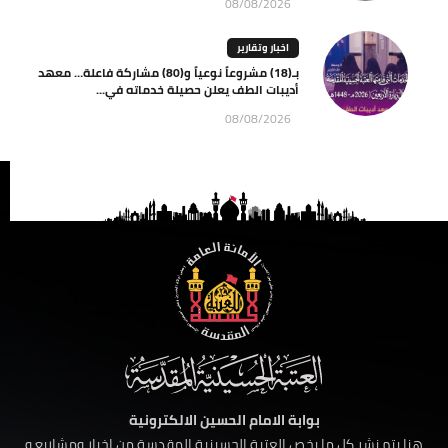
08/08/2026
اخبار وتقارير
بـ(18) مشروعاً نوعياً و(80) مشاركة فاعلة… معهد
أديبات الطف يعلن حصيلة خدماته في...
08/08/2026
بوابة الامام الحسين الالكترونية
هنا يتم نشر كل ما يخص العتبة الحسينية المقدسة من اخبار ومشاريع و