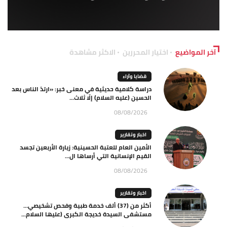
آخر المواضيع
اختيار المحررين
الاكثر مشاهدة
قضايا وآراء
دراسة كلامية حديثية في معنى خبر: «ارتدّ الناس بعد
الحسين (عليه السلام) إلّا ثلاث...
08/08/2026
اخبار وتقارير
الأمين العام للعتبة الحسينية: زيارة الأربعين تجسد
القيم الإنسانية التي أرساها ال...
08/08/2026
اخبار وتقارير
أكثر من (37) ألف خدمة طبية وفحص تشخيصي…
مستشفى السيدة خديجة الكبرى (عليها السلام...