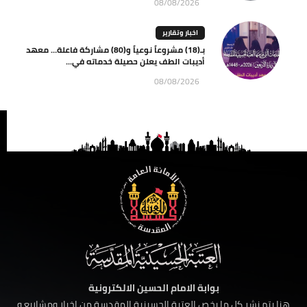
08/08/2026
اخبار وتقارير
بـ(18) مشروعاً نوعياً و(80) مشاركة فاعلة… معهد
أديبات الطف يعلن حصيلة خدماته في...
08/08/2026
بوابة الامام الحسين الالكترونية
هنا يتم نشر كل ما يخص العتبة الحسينية المقدسة من اخبار ومشاريع و