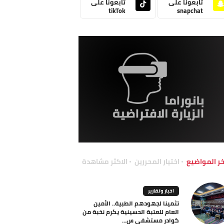
تابعونا على
تابعونا على
tikTok
snapchat
خر المواضيع
اختيار المحررين
الاكثر مشاهدة
اخبار وتقارير
تثمينا لجهودهم الطبية.. الأمين
العام للعتبة الحسينية يكرم نخبة من
كوادر مستشفى س...