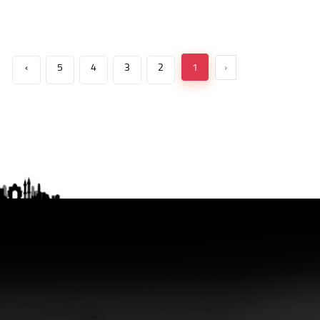
›
5
4
3
2
1
‹