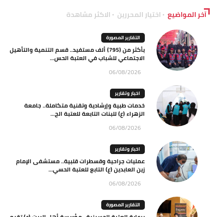
آخر المواضيع
اختيار المحررين
الاكثر مشاهدة
التقارير المصورة
بأكثر من (795) ألف مستفيد.. قسم التنمية والتأهيل
الاجتماعي للشباب في العتبة الحس...
06/08/2026
اخبار وتقارير
خدمات طبية وإرشادية وتقنية متكاملة.. جامعة
الزهراء (ع) للبنات التابعة للعتبة الح...
06/08/2026
اخبار وتقارير
عمليات جراحية وقسطرات قلبية.. مستشفى الإمام
زين العابدين (ع) التابع للعتبة الحسي...
06/08/2026
التقارير المصورة
برعاية العتبة الحسينية.. مؤسسة أهل البيت (ع) تقيم