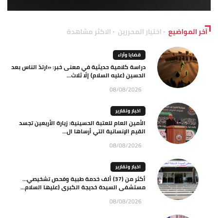
آخر المواضيع
اختيار المحررين
الاكثر مشاهدة
قضايا وآراء
دراسة كلامية حديثية في معنى خبر: «ارتدّ الناس بعد
الحسين (عليه السلام) إلّا ثلاث...
08/08/2026
اخبار وتقارير
الأمين العام للعتبة الحسينية: زيارة الأربعين تجسد
القيم الإنسانية التي أرساها ال...
08/08/2026
اخبار وتقارير
أكثر من (37) ألف خدمة طبية وفحص تشخيصي…
مستشفى السيدة خديجة الكبرى (عليها السلام...
08/08/2026