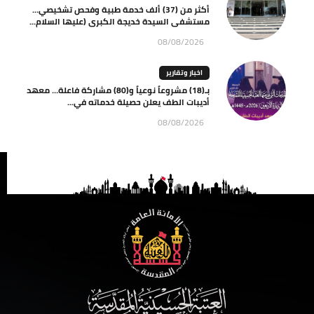
أكثر من (37) ألف خدمة طبية وفحص تشخيصي…
مستشفى السيدة خديجة الكبرى (عليها السلام...
08/08/2026
اخبار وتقارير
بـ(18) مشروعاً نوعياً و(80) مشاركة فاعلة… معهد
أديبات الطف يعلن حصيلة خدماته في...
08/08/2026