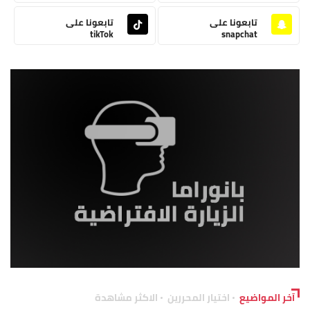
تابعونا على
تابعونا على
tikTok
snapchat
آخر المواضيع
اختيار المحررين
الاكثر مشاهدة