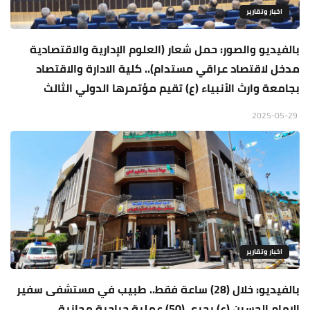
اخبار وتقارير
بالفيديو والصور: حمل شعار (العلوم الإدارية والاقتصادية
مدخل لاقتصاد عراقي مستدام).. كلية الادارة والاقتصاد
بجامعة وارث الأنبياء (ع) تقيم مؤتمرها الدولي الثالث
2025-05-29
اخبار وتقارير
بالفيديو: خلال (28) ساعة فقط.. طبيب في مستشفى سفير
الإمام الحسين (ع) يجري (50) عملية جراحية مجانية