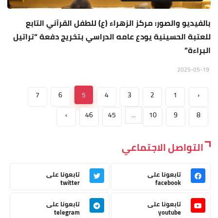
بالفيديو والصور: مركز الزهراء (ع) للطفل القرآني التابع
للعتبة الحسينية يودع عامه الدراسي بتخريج دفعة “تراتيل
البراءة”
2025-05-19
7
6
5
4
3
2
1
‹
›
46
45
...
10
9
8
التواصل الاجتماعي
تابعونا على
تابعونا على
twitter
facebook
تابعونا على
تابعونا على
telegram
youtube