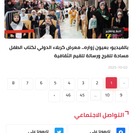
اخبار وتقارير
بالفيديو: بعيون زواره.. معرض كربلاء الدولي لكتاب الطفل
مساحة للفرح ورسالة للقيم الثقافية
2025-10-02
8
7
6
5
4
3
2
1
‹
›
46
45
...
10
9
التواصل الاجتماعي
تابعونا على
تابعونا على