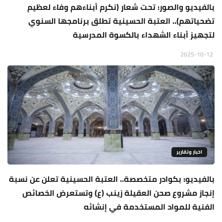
بالفيديو والصور: تحت شعار (نكرم أبناءهم وفاء لعظيم
تضحياتهم).. العتبة الحسينية تطلق برنامجها السنوي
لتجهيز أبناء الشهداء بالكسوة المدرسية
2025-10-12
اخبار وتقارير
بالفيديو: بكوادر متخصصة.. العتبة الحسينية تعلن عن نسبة
إنجاز مشروع صحن العقيلة زينب (ع) وتستعرض الخصائص
الفنية للمواد المستخدمة في إنشائه