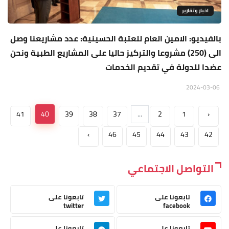
اخبار وتقارير
بالفيديو: الامين العام للعتبة الحسينية: عدد مشاريعنا وصل
الى (250) مشروعا والتركيز حاليا على المشاريع الطبية ونحن
عضدا للدولة في تقديم الخدمات
2024-03-06
41
40
39
38
37
...
2
1
‹
›
46
45
44
43
42
التواصل الاجتماعي
تابعونا على
تابعونا على
twitter
facebook
تابعونا على
تابعونا على