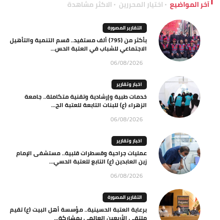
آخر المواضيع
اختيار المحررين
الاكثر مشاهدة
التقارير المصورة
بأكثر من (795) ألف مستفيد.. قسم التنمية والتأهيل
الاجتماعي للشباب في العتبة الحس...
06/08/2026
اخبار وتقارير
خدمات طبية وإرشادية وتقنية متكاملة.. جامعة
الزهراء (ع) للبنات التابعة للعتبة الح...
06/08/2026
اخبار وتقارير
عمليات جراحية وقسطرات قلبية.. مستشفى الإمام
زين العابدين (ع) التابع للعتبة الحسي...
06/08/2026
التقارير المصورة
برعاية العتبة الحسينية.. مؤسسة أهل البيت (ع) تقيم
ملتقى الأربعين العالمي بمشاركة...