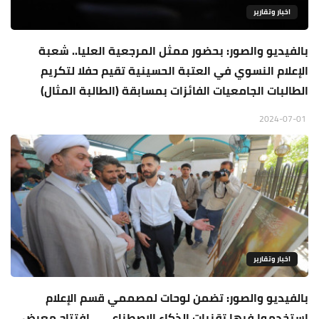
اخبار وتقارير
بالفيديو والصور: بحضور ممثل المرجعية العليا.. شعبة
الإعلام النسوي في العتبة الحسينية تقيم حفلا لتكريم
الطالبات الجامعيات الفائزات بمسابقة (الطالبة المثال)
2024-07-01
اخبار وتقارير
بالفيديو والصور: تضمن لوحات لمصممي قسم الإعلام
استخدموا فيها تقنيات الذكاء الاصطناعي… افتتاح معرض