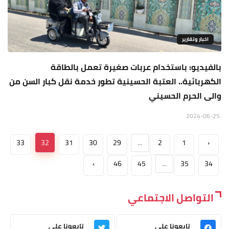
اخبار وتقارير
بالفيديو: باستخدام عربات صغيرة تعمل بالطاقة
الكهربائية.. العتبة الحسينية تطور خدمة نقل كبار السن من
والى الحرم الحسيني
2024-06-25
33
32
31
30
29
...
2
1
‹
›
46
45
...
35
34
التواصل الاجتماعي
تابعونا على
تابعونا على