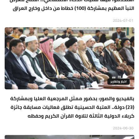
النبأ العظيم بمشاركة (100) خطاط من داخل وخارج العراق
2024-07-01
اخبار وتقارير
بالفيديو والصور: بحضور ممثل المرجعية العليا وبمشاركة
(23) دولة.. العتبة الحسينية تطلق فعاليات مسابقة جائزة
كربلاء الدولية الثالثة لتلاوة القرآن الكريم وحفظه
2024-06-30