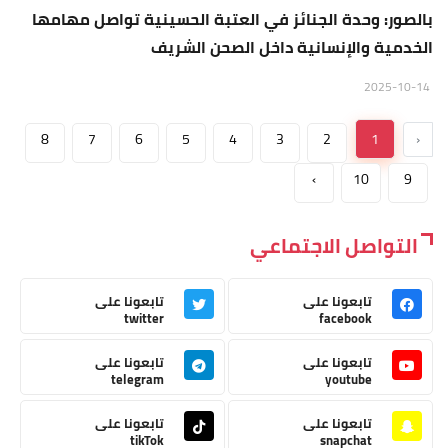
بالصور: وحدة الجنائز في العتبة الحسينية تواصل مهامها
الخدمية والإنسانية داخل الصحن الشريف
2025-10-14
8
7
6
5
4
3
2
1
‹
›
10
9
التواصل الاجتماعي
تابعونا على
تابعونا على
twitter
facebook
تابعونا على
تابعونا على
telegram
youtube
تابعونا على
تابعونا على
tikTok
snapchat