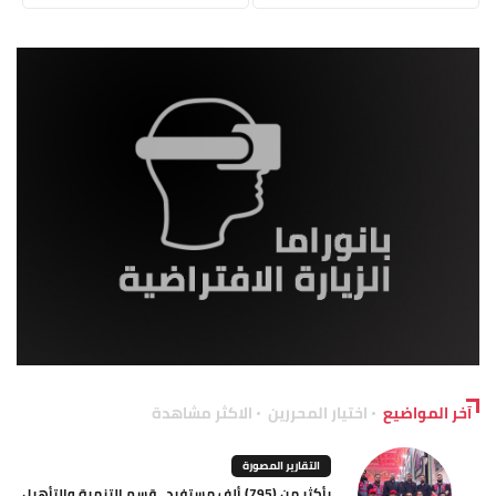
آخر المواضيع
اختيار المحررين
الاكثر مشاهدة
التقارير المصورة
بأكثر من (795) ألف مستفيد.. قسم التنمية والتأهيل