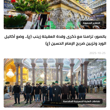
التقارير المصورة
بالصور: تزامنا مع ذكرى ولادة العقيلة زينب (ع).. وضع أكاليل
الورد وتزيين ضريح الإمام الحسين (ع)
2025-10-25
نشاطات العتبة الحسينية المقدسة