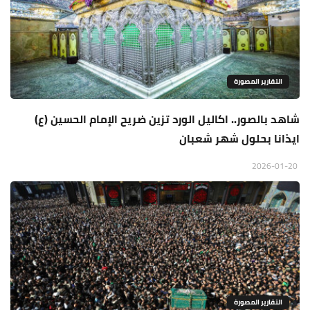
التقارير المصورة
شاهد بالصور.. اكاليل الورد تزين ضريح الإمام الحسين (ع)
ايذانا بحلول شهر شعبان
2026-01-20
التقارير المصورة