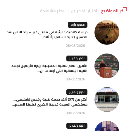
آخر المواضيع
اختيار المحررين
الاكثر مشاهدة
قضايا وآراء
دراسة كلامية حديثية في معنى خبر: «ارتدّ الناس بعد
الحسين (عليه السلام) إلّا ثلاث...
08/08/2026
اخبار وتقارير
الأمين العام للعتبة الحسينية: زيارة الأربعين تجسد
القيم الإنسانية التي أرساها ال...
08/08/2026
اخبار وتقارير
أكثر من (37) ألف خدمة طبية وفحص تشخيصي…
مستشفى السيدة خديجة الكبرى (عليها السلام...
08/08/2026
اخبار وتقارير