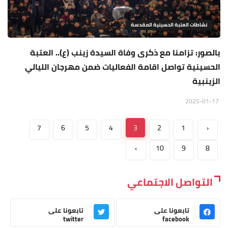
نشاطات العتبة الحسينية المقدسة
بالصور: تزامنا مع ذكرى وفاة السيدة زينب (ع).. العتبة
الحسينية تواصل اقامة الفعاليات ضمن مهرجان الليالي
الزينبية
2025-01-17
7
6
5
4
3
2
1
‹
›
10
9
8
التواصل الاجتماعي
تابعونا على
تابعونا على
twitter
facebook