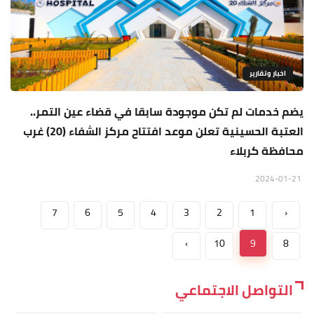
اخبار وتقارير
يضم خدمات لم تكن موجودة سابقا في قضاء عين التمر..
العتبة الحسينية تعلن موعد افتتاح مركز الشفاء (20) غرب
محافظة كربلاء
2024-01-21
7
6
5
4
3
2
1
‹
›
10
9
8
التواصل الاجتماعي