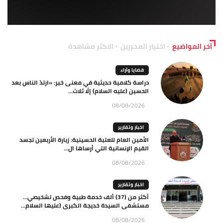
آخر المواضيع
اختيار المحررين
الاكثر مشاهدة
قضايا وآراء
دراسة كلامية حديثية في معنى خبر: «ارتدّ الناس بعد
الحسين (عليه السلام) إلّا ثلاث...
08/08/2026
اخبار وتقارير
الأمين العام للعتبة الحسينية: زيارة الأربعين تجسد
القيم الإنسانية التي أرساها ال...
08/08/2026
اخبار وتقارير
أكثر من (37) ألف خدمة طبية وفحص تشخيصي…
مستشفى السيدة خديجة الكبرى (عليها السلام...
08/08/2026