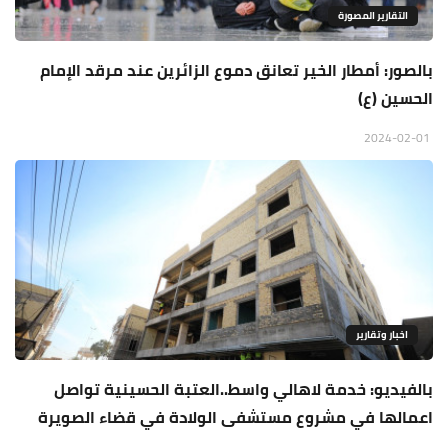
التقارير المصورة
بالصور: أمطار الخير تعانق دموع الزائرين عند مرقد الإمام
الحسين (ع)
2024-02-01
اخبار وتقارير
بالفيديو: خدمة لاهالي واسط..العتبة الحسينية تواصل
اعمالها في مشروع مستشفى الولادة في قضاء الصويرة