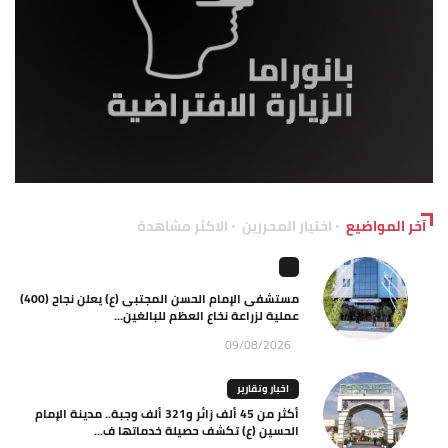
آخر المواضيع
اختيار المحررين
الاكثر مشاهدة
مستشفى الإمام الحسن المجتبى (ع) يعلن نجاح (400)
عملية لزراعة نخاع العظم للبالغين...
09/08/2026
اخبار وتقارير
أكثر من 45 ألف زائر و321 ألف وجبة.. مدينة الإمام
الحسين (ع) تكشف حصيلة خدماتها ف...