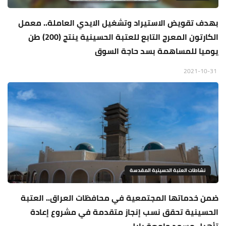
بهدف تقويض الاستيراد وتشغيل الايدي العاملة.. معمل
الكارتون المعرج التابع للعتبة الحسينية ينتج (200) طن
يوميا للمساهمة بسد حاجة السوق
2021-10-31
نشاطات العتبة الحسينية المقدسة
ضمن خدماتها المجتمعية في محافظات العراق.. العتبة
الحسينية تحقق نسب إنجاز متقدمة في مشروع إعادة