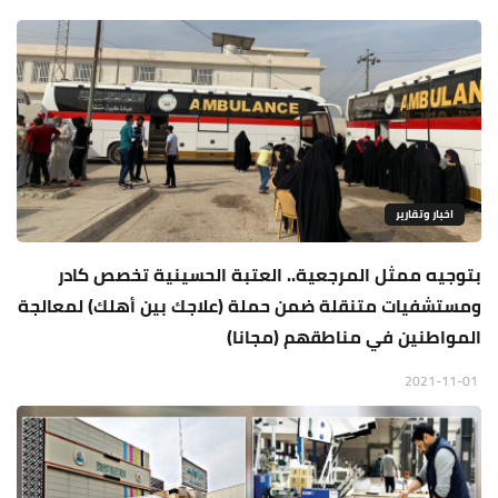
اخبار وتقارير
بتوجيه ممثل المرجعية.. العتبة الحسينية تخصص كادر
ومستشفيات متنقلة ضمن حملة (علاجك بين أهلك) لمعالجة
المواطنين في مناطقهم (مجانا)
2021-11-01