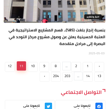
اخبار وتقارير
بنسبة إنجاز بلغت (85٪؜).. قسم المشاريع الاستراتيجية في
العتبة الحسينية يعلن عن وصول مشروع مركز التوحد في
البصرة إلى مراحل متقدمة
2025-05-03
12
11
10
9
8
...
2
1
‹
›
204
203
...
14
13
التواصل الاجتماعي
تابعونا على
تابعونا على