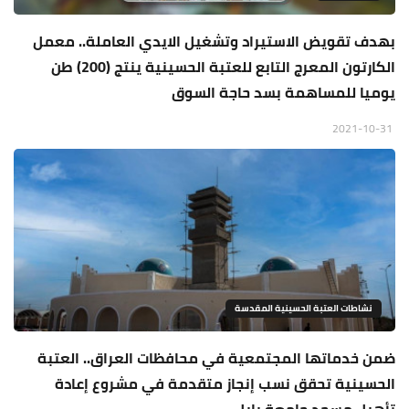
بهدف تقويض الاستيراد وتشغيل الايدي العاملة.. معمل
الكارتون المعرج التابع للعتبة الحسينية ينتج (200) طن
يوميا للمساهمة بسد حاجة السوق
2021-10-31
نشاطات العتبة الحسينية المقدسة
ضمن خدماتها المجتمعية في محافظات العراق.. العتبة
الحسينية تحقق نسب إنجاز متقدمة في مشروع إعادة