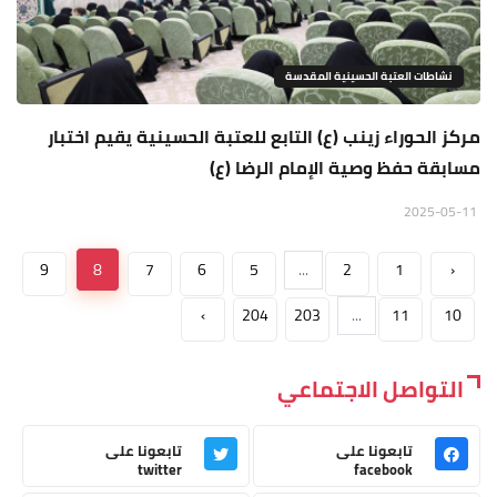
نشاطات العتبة الحسينية المقدسة
مركز الحوراء زينب (ع) التابع للعتبة الحسينية يقيم اختبار
مسابقة حفظ وصية الإمام الرضا (ع)
2025-05-11
9
8
7
6
5
...
2
1
‹
›
204
203
...
11
10
التواصل الاجتماعي
تابعونا على
تابعونا على
twitter
facebook