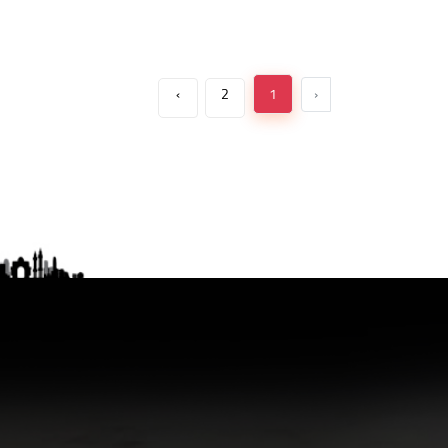
›
2
1
‹