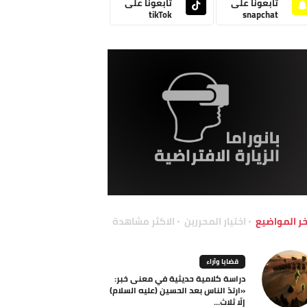
تابعونا على
تابعونا على
tikTok
snapchat
خر المواضيع
اختيار المحررين
الاكثر مشاهدة
قضايا وآراء
دراسة كلامية حديثية في معنى خبر:
«ارتدّ الناس بعد الحسين (عليه السلام)
إلّا ثلاث...