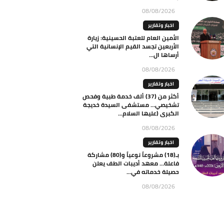
08/08/2026
اخبار وتقارير
الأمين العام للعتبة الحسينية: زيارة
الأربعين تجسد القيم الإنسانية التي
أرساها ال...
08/08/2026
اخبار وتقارير
أكثر من (37) ألف خدمة طبية وفحص
تشخيصي… مستشفى السيدة خديجة
الكبرى (عليها السلام...
08/08/2026
اخبار وتقارير
بـ(18) مشروعاً نوعياً و(80) مشاركة
فاعلة… معهد أديبات الطف يعلن
حصيلة خدماته في...
08/08/2026