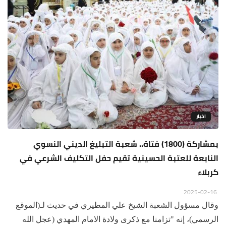
اخبار
بمشاركة (1800) فتاة.. شعبة التبليغ الديني النسوي
النابعة للعتبة الحسينية تقيم حفل التكليف الشرعي في
كربلاء
2025-02-16
وقال مسؤول الشعبة الشيخ علي المطيري في حديث لـ(الموقع
الرسمي)، إنه "تزامنا مع ذكرى ولادة الامام المهدي (عجل الله