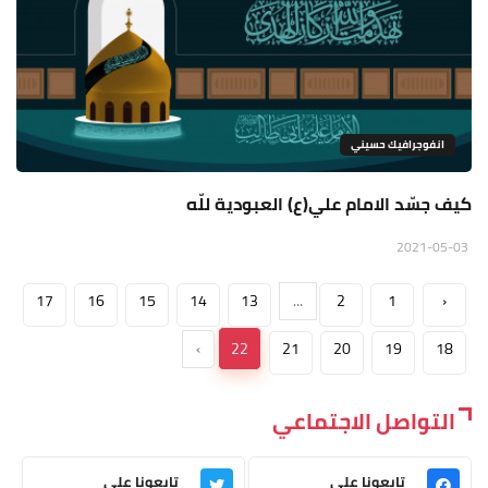
انفوجرافيك حسيني
كيف جسّد الامام علي(ع) العبودية للّه
2021-05-03
17
16
15
14
13
...
2
1
‹
›
22
21
20
19
18
التواصل الاجتماعي
تابعونا على
تابعونا على