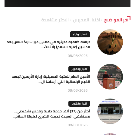
آخر المواضيع
اختيار المحررين
الاكثر مشاهدة
قضايا وآراء
دراسة كلامية حديثية في معنى خبر: «ارتدّ الناس بعد
الحسين (عليه السلام) إلّا ثلاث...
08/08/2026
اخبار وتقارير
الأمين العام للعتبة الحسينية: زيارة الأربعين تجسد
القيم الإنسانية التي أرساها ال...
08/08/2026
اخبار وتقارير
أكثر من (37) ألف خدمة طبية وفحص تشخيصي…
مستشفى السيدة خديجة الكبرى (عليها السلام...
08/08/2026