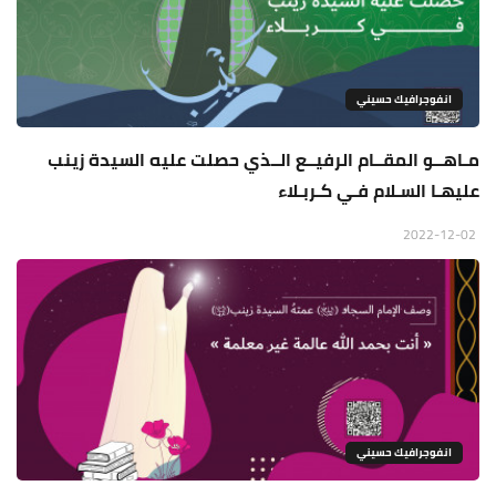
انفوجرافيك حسيني
مـاهــو المقــام الرفيــع الــذي حصلت عليه السيدة زينب
عليهـا السـلام فـي كـربـلاء
2022-12-02
انفوجرافيك حسيني