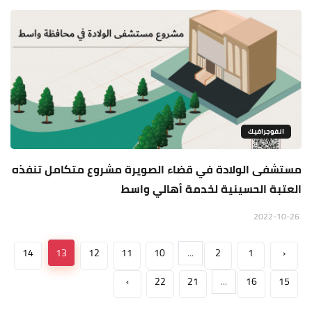
انفوجرافيك
مستشفى الولادة في قضاء الصويرة مشروع متكامل تنفذه
العتبة الحسينية لخدمة أهالي واسط
2022-10-26
14
13
12
11
10
...
2
1
‹
›
22
21
...
16
15