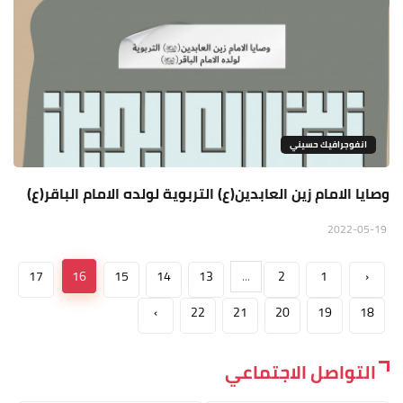
انفوجرافيك حسيني
وصايا الامام زين العابدين(ع) التربوية لولده الامام الباقر(ع)
2022-05-19
17
16
15
14
13
...
2
1
‹
›
22
21
20
19
18
التواصل الاجتماعي