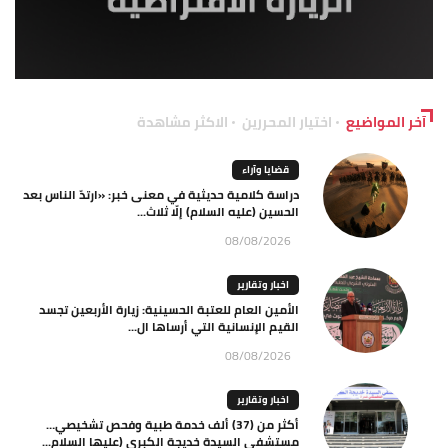
آخر المواضيع
اختيار المحررين
الاكثر مشاهدة
قضايا وآراء
دراسة كلامية حديثية في معنى خبر: «ارتدّ الناس بعد
الحسين (عليه السلام) إلّا ثلاث...
08/08/2026
اخبار وتقارير
الأمين العام للعتبة الحسينية: زيارة الأربعين تجسد
القيم الإنسانية التي أرساها ال...
08/08/2026
اخبار وتقارير
أكثر من (37) ألف خدمة طبية وفحص تشخيصي…
مستشفى السيدة خديجة الكبرى (عليها السلام...