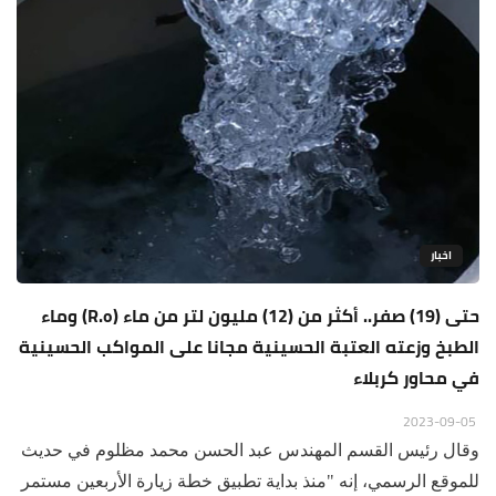
اخبار
حتى (19) صفر.. أكثر من (12) مليون لتر من ماء (R.o) وماء
الطبخ وزعته العتبة الحسينية مجانا على المواكب الحسينية
في محاور كربلاء
2023-09-05
وقال رئيس القسم المهندس عبد الحسن محمد مظلوم في حديث
للموقع الرسمي، إنه "منذ بداية تطبيق خطة زيارة الأربعين مستمر