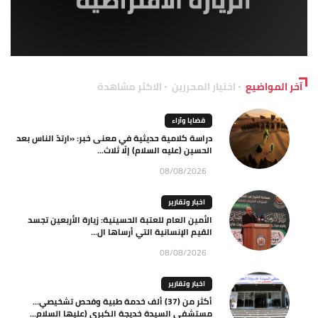
آخر المواضيع
اختيار المحررين
الاكثر مشاهدة
قضايا وآراء
دراسة كلامية حديثية في معنى خبر: «ارتدّ الناس بعد
الحسين (عليه السلام) إلّا ثلاث...
08/08/2026
اخبار وتقارير
الأمين العام للعتبة الحسينية: زيارة الأربعين تجسد
القيم الإنسانية التي أرساها ال...
08/08/2026
اخبار وتقارير
أكثر من (37) ألف خدمة طبية وفحص تشخيصي…
مستشفى السيدة خديجة الكبرى (عليها السلام...