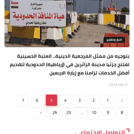
اخبار وتقارير
بتوجيه من ممثل المرجعية الدينية.. العتبة الحسينية
تفتتح جزئيا مدينة الزائرين في (زرباطية) الحدودية لتقديم
أفضل الخدمات تزامنا مع زيارة الاربعين
2023-08-21
7
6
5
4
3
2
1
‹
›
26
25
...
10
9
8
التواصل الاجتماعي